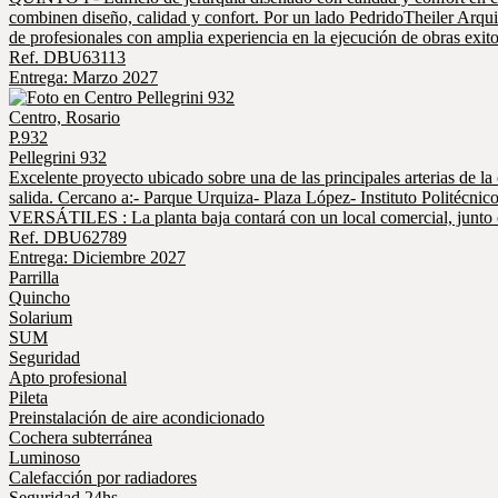
combinen diseño, calidad y confort. Por un lado PedridoTheiler Arqui
de profesionales con amplia experiencia en la ejecución de obras exit
Ref. DBU63113
Entrega: Marzo 2027
Centro, Rosario
P.932
Pellegrini 932
Excelente proyecto ubicado sobre una de las principales arterias de l
salida. Cercano a:- Parque Urquiza- Plaza López- Instituto Polité
VERSÁTILES : La planta baja contará con un local comercial, junto con
Ref. DBU62789
Entrega: Diciembre 2027
Parrilla
Quincho
Solarium
SUM
Seguridad
Apto profesional
Pileta
Preinstalación de aire acondicionado
Cochera subterránea
Luminoso
Calefacción por radiadores
Seguridad 24hs