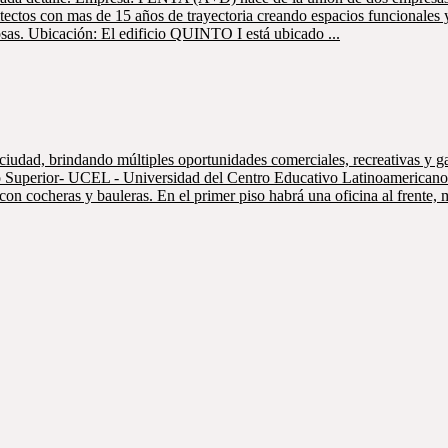
tectos con mas de 15 años de trayectoria creando espacios funcionales 
osas. Ubicación: El edificio QUINTO I está ubicado ...
a ciudad, brindando múltiples oportunidades comerciales, recreativas y 
cnico Superior- UCEL - Universidad del Centro Educativo Latinoameri
 cocheras y bauleras. En el primer piso habrá una oficina al frente, mi