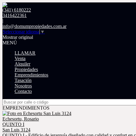
(341) 6180222
3416422361
|
info@domumpropiedades.com.ar
Seleccionar idioma
▼
Mostrar original
MENÚ
LLAMAR
Venta
Alquiler
Propiedades
Emprendimientos
Tasación
Nosotros
Contacto
EMPRENDIMIENTOS
Echesortu, Rosario
QUINTO I
San Luis 3124
QUINTO I - Edificio de jerarquía diseñado con calidad y confort en 