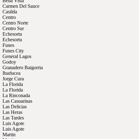
Bella Vista
Carmen Del Sauce
Casilda
Centro
Centro Norte
Centro Sur
Echesortu
Echesortu
Funes
Funes City
General Lagos
Godoy
Granadero Baigorria
Ibarlucea
Jorge Cura
La Florida
La Florida
La Rinconada
Las Casuarinas
Las Delicias
Las Heras
Las Tardes
Luis Agote
Luis Agote
Martin